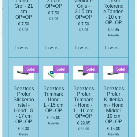
Hond -
21 cm
Medium -
Enkel
Grof - 21
OP=OP
Grijs -
Roterend
cm
21,5 cm
e Tanden
€ 7,50
OP=OP
OP=OP
- 10 cm
€ 8,95
OP=OP
€ 7,50
€ 7,50
€ 8,95
€ 8,95
€ 8,95
€ 10,95
In winkelwagen
In winkelwagen
In winkelwagen
In winkelwagen
Sale!
Sale!
Sale!
Sale!
Beeztees
Beeztees
Beeztees
Beeztees
Profur
Trimhark
Profur
Profur
Slickerbo
- Hond -
Trimhark
Klittenka
rstel -
L - 15 cm
- Hond -
m - Hond
Hond - S
OP=OP
L - 16 cm
- Middel -
- 17 cm
OP=OP
19 cm
€ 25,00
OP=OP
OP=OP
€ 29,95
€ 29,95
€ 8,00
€ 15,00
€ 34,95
€ 9,95
€ 17,95