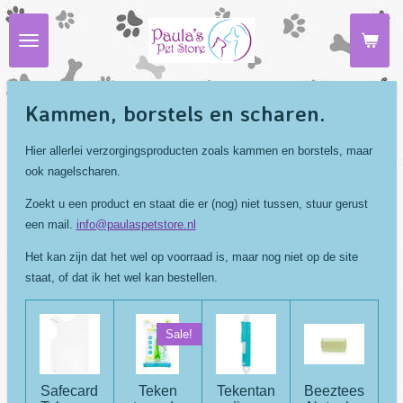
Ga
direct
naar
de
hoofdinhoud
Kammen, borstels en scharen.
Hier allerlei verzorgingsproducten zoals kammen en borstels, maar
ook nagelscharen.
Zoekt u een product en staat die er (nog) niet tussen, stuur gerust
een mail.
info@paulaspetstore.nl
Het kan zijn dat het wel op voorraad is, maar nog niet op de site
staat, of dat ik het wel kan bestellen.
Sale!
Safecard
Teken
Tekentan
Beeztees