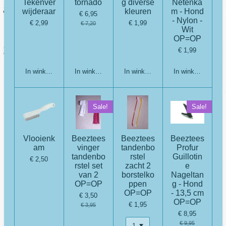
Tekenver
tornado
g diverse
Netenka
wijderaar
kleuren
m - Hond
€ 6,95
- Nylon -
€ 2,99
€ 1,99
€ 7,20
Wit
OP=OP
€ 1,99
In winkelwagen
In winkelwagen
In winkelwagen
In winkelwagen
Sale!
Sale!
Vlooienk
Beeztees
Beeztees
Beeztees
am
vinger
tandenbo
Profur
tandenbo
rstel
Guillotin
€ 2,50
rstel set
zacht 2
e
van 2
borstelko
Nageltan
OP=OP
ppen
g - Hond
OP=OP
- 13,5 cm
€ 3,50
OP=OP
€ 1,95
€ 3,95
€ 8,95
€ 9,95