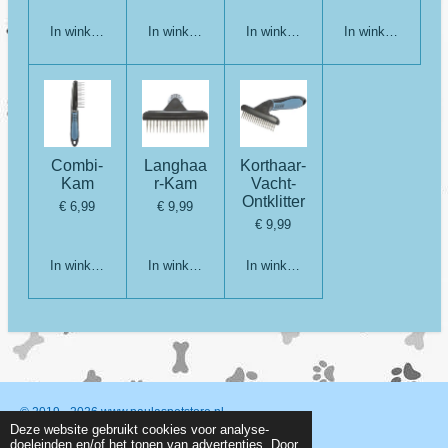
In winkelwagen
In winkelwagen
In winkelwagen
In winkelwagen
Combi-
Langhaa
Korthaar-
Kam
r-Kam
Vacht-
Ontklitter
€ 6,99
€ 9,99
€ 9,99
In winkelwagen
In winkelwagen
In winkelwagen
© 2019 - 2026 www.paulaspetstore.nl
Deze website gebruikt cookies voor analyse-
Powered by
JouwWeb
doeleinden en/of het tonen van advertenties. Door