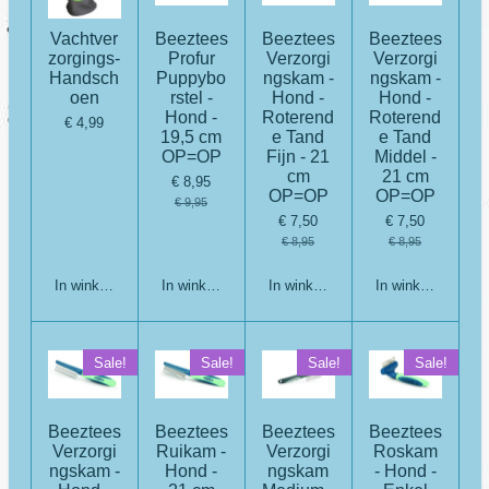
Vachtver
Beeztees
Beeztees
Beeztees
zorgings-
Profur
Verzorgi
Verzorgi
Handsch
Puppybo
ngskam -
ngskam -
oen
rstel -
Hond -
Hond -
Hond -
Roterend
Roterend
€ 4,99
19,5 cm
e Tand
e Tand
OP=OP
Fijn - 21
Middel -
cm
21 cm
€ 8,95
OP=OP
OP=OP
€ 9,95
€ 7,50
€ 7,50
€ 8,95
€ 8,95
In winkelwagen
In winkelwagen
In winkelwagen
In winkelwagen
Sale!
Sale!
Sale!
Sale!
Beeztees
Beeztees
Beeztees
Beeztees
Verzorgi
Ruikam -
Verzorgi
Roskam
ngskam -
Hond -
ngskam
- Hond -