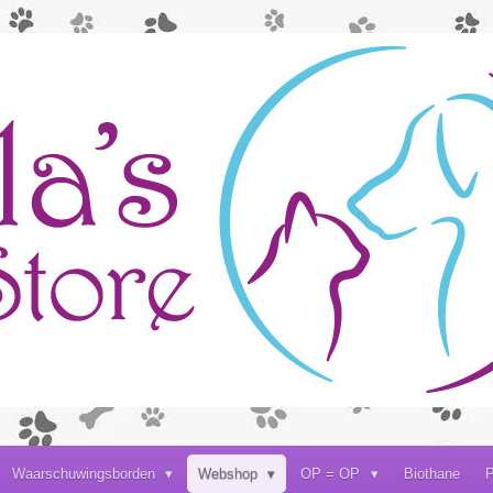
Waarschuwingsborden
Webshop
OP = OP
Biothane
P