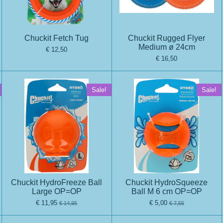
Chuckit Fetch Tug
Chuckit Rugged Flyer
Medium ø 24cm
€ 12,50
€ 16,50
Sale!
Sale!
Chuckit HydroFreeze Ball
Chuckit HydroSqueeze
Large OP=OP
Ball M 6 cm OP=OP
€ 11,95
€ 5,00
€ 14,95
€ 7,55