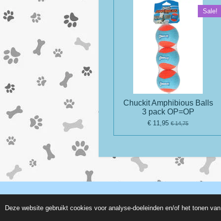
Sale!
Chuckit Amphibious Balls
3 pack OP=OP
€ 11,95
€ 14,75
© 2019 - 2026 www.paulaspetstore.nl
Deze website gebruikt cookies voor analyse-doeleinden en/of het tonen van 