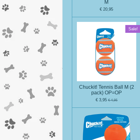
M
€ 20,95
Sale!
Chuckit! Tennis Ball M (2
pack) OP=OP
€ 3,95
€ 4,95