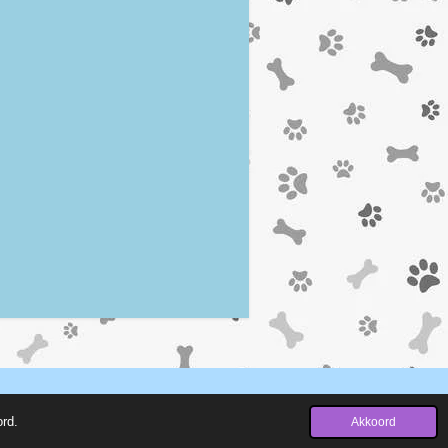
Powered by
JouwWeb
ord.
Akkoord