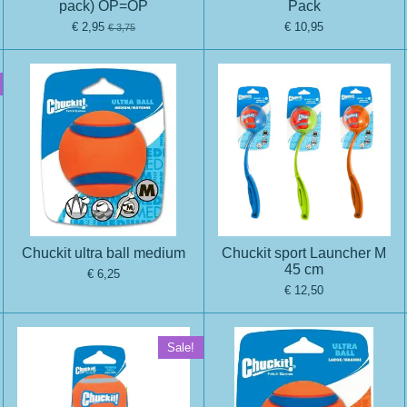
pack) OP=OP
Pack
€ 2,95
€ 10,95
€ 3,75
Chuckit ultra ball medium
Chuckit sport Launcher M
45 cm
€ 6,25
€ 12,50
Sale!