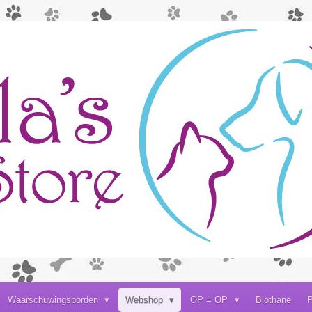
Waarschuwingsborden
Webshop
OP = OP
Biothane
P