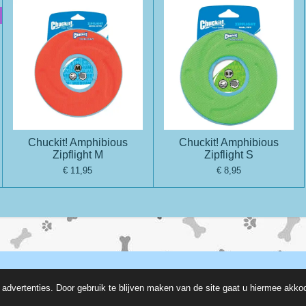
Chuckit! Amphibious
Chuckit! Amphibious
Zipflight M
Zipflight S
€ 11,95
€ 8,95
advertenties. Door gebruik te blijven maken van de site gaat u hiermee akko