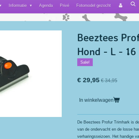
Informatie
Agenda
Privé
Fotomodel gezocht
Beeztees Prof
Hond - L - 1
Sale!
€ 29,95
€ 34,95
In winkelwagen
De Beeztees Profur Trimhark is de
van de ondervacht en de losse ha
verharingsseizoen. Het handige va