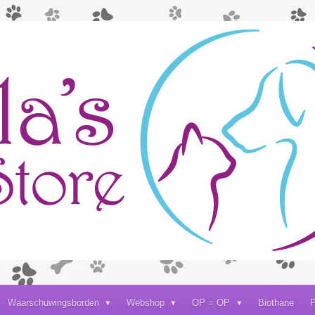
Waarschuwingsborden
Webshop
OP = OP
Biothane
P