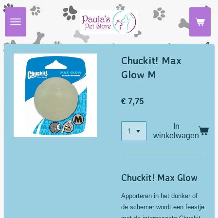
Ga
direct
naar
de
hoofdinhoud
Chuckit! Max
Glow M
€ 7,75
In
winkelwagen
Chuckit! Max Glow
Apporteren in het donker of
de schemer wordt een feestje