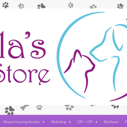
Waarschuwingsborden
Webshop
OP = OP
Biothane
P