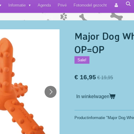
Informatie
Agenda
Privé
Fotomodel gezocht
Major Dog Wh
OP=OP
Sale!
€ 16,95
€ 19,95
In winkelwagen
Productinformatie "Major Dog Whir