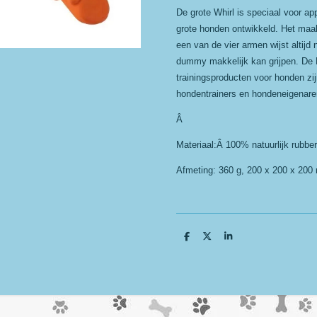
De grote Whirl is speciaal voor ap
grote honden ontwikkeld. Het maakt
een van de vier armen wijst altij
dummy makkelijk kan grijpen. De 
trainingsproducten voor honden z
hondentrainers en hondeneigenare
Â
Materiaal:Â 100% natuurlijk rubber
Afmeting: 360 g, 200 x 200 x 20
D
D
S
e
e
h
l
e
a
e
l
r
n
e