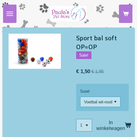
Ga
direct
naar
de
hoofdinhoud
Sport bal soft
OP=OP
Sale!
€ 1,50
€ 1,95
Soort
In
winkelwagen