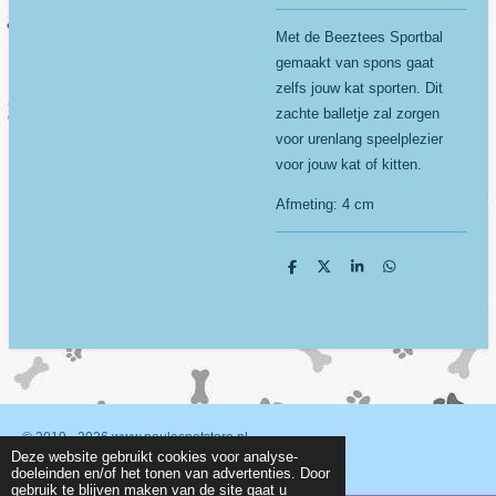
Met de Beeztees Sportbal
gemaakt van spons gaat
zelfs jouw kat sporten. Dit
zachte balletje zal zorgen
voor urenlang speelplezier
voor jouw kat of kitten.
Afmeting: 4 cm
D
D
S
D
e
e
h
e
l
e
a
l
e
l
r
e
n
e
n
© 2019 - 2026 www.paulaspetstore.nl
Deze website gebruikt cookies voor analyse-
Powered by
JouwWeb
doeleinden en/of het tonen van advertenties. Door
gebruik te blijven maken van de site gaat u