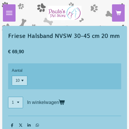
Ga
direct
naar
de
hoofdinhoud
Friese Halsband NVSW 30-45 cm 20 mm
€ 69,90
Aantal
In winkelwagen
D
D
S
D