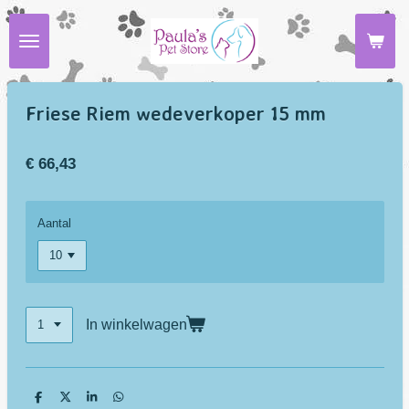
Ga
direct
naar
de
hoofdinhoud
Friese Riem wedeverkoper 15 mm
€ 66,43
Aantal
In winkelwagen
D
D
S
D