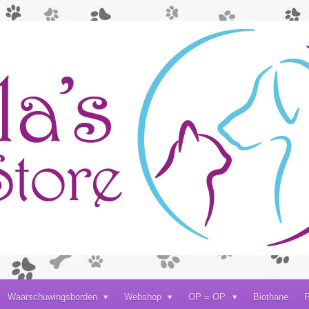
Waarschuwingsborden
Webshop
OP = OP
Biothane
P