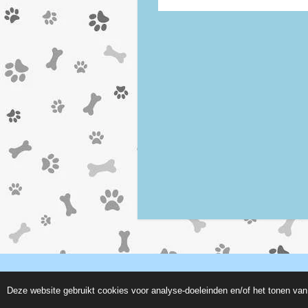
© 2019 - 2026 www.paulaspetstore.nl
Deze website gebruikt cookies voor analyse-doeleinden en/of het tonen van 