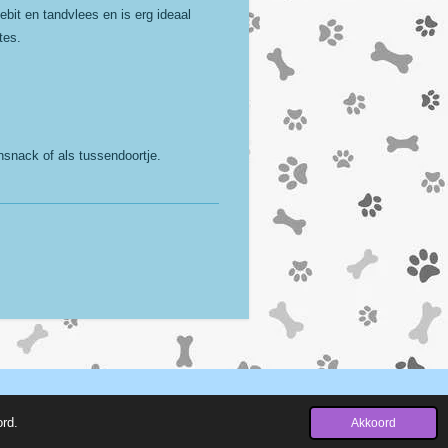
bit en tandvlees en is erg ideaal
tes.
nsnack of als tussendoortje.
Powered by
JouwWeb
ord.
Akkoord