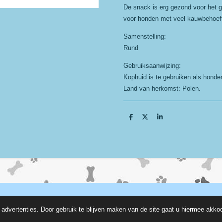
De snack is erg gezond voor het ge
voor honden met veel kauwbehoef
Samenstelling:
Rund
Gebruiksaanwijzing:
Kophuid is te gebruiken als honde
Land van herkomst: Polen.
D
D
S
e
e
h
l
e
a
e
l
r
n
e
advertenties. Door gebruik te blijven maken van de site gaat u hiermee akko