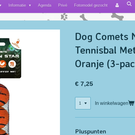
Informatie
Agenda
Privé
Fotomodel gezocht
Dog Comets N
Tennisbal Met
Oranje (3-pac
€ 7,25
In winkelwagen
Pluspunten