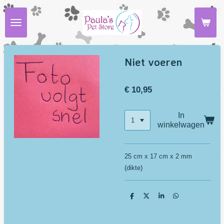
Ga
direct
naar
de
hoofdinhoud
Niet voeren
€ 10,95
In
winkelwagen
25 cm x 17 cm x 2 mm
(dikte)
D
D
S
D
e
e
h
e
l
e
a
l
e
l
r
e