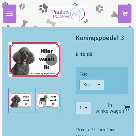
Ga
direct
naar
de
hoofdinhoud
Koningspoedel 3
€ 10,00
Foto
In
winkelwagen
25 cm x 17 cm x 2 mm