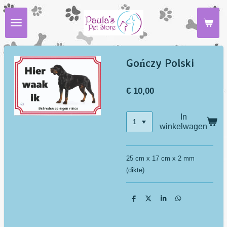
Ga
direct
naar
de
hoofdinhoud
Gończy Polski
€ 10,00
In
winkelwagen
25 cm x 17 cm x 2 mm
(dikte)
D
D
S
D
e
e
h
e
l
e
a
l
e
l
r
e