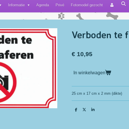
Informatie
Agenda
Privé
Fotomodel gezocht
Verboden te 
€ 10,95
In winkelwagen
25 cm x 17 cm x 2 mm (dikte)
D
D
S
e
e
h
l
e
a
e
l
r
n
e