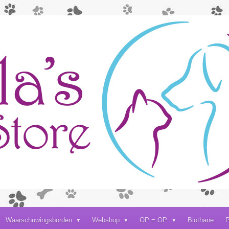
Waarschuwingsborden
Webshop
OP = OP
Biothane
P