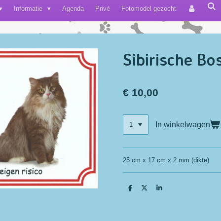
Informatie
Agenda
Privé
Fotomodel gezocht
Sibirische Bo
€ 10,00
In winkelwagen
25 cm x 17 cm x 2 mm (dikte)
D
D
S
e
e
h
l
e
a
e
l
r
n
e