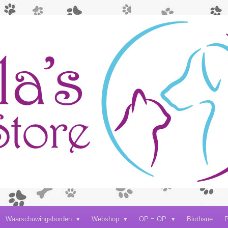
Waarschuwingsborden
Webshop
OP = OP
Biothane
P