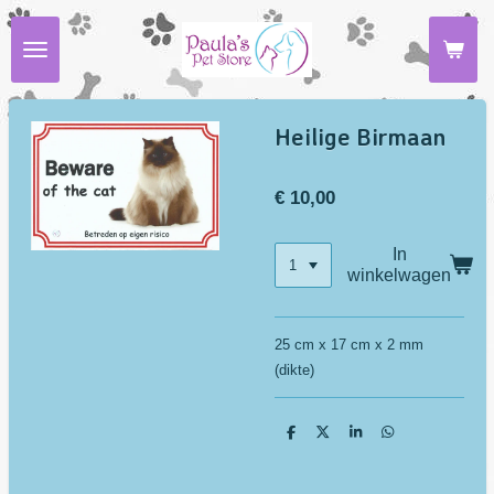
Ga
direct
naar
de
hoofdinhoud
Heilige Birmaan
€ 10,00
In
winkelwagen
25 cm x 17 cm x 2 mm
(dikte)
D
D
S
D
e
e
h
e
l
e
a
l
e
l
r
e