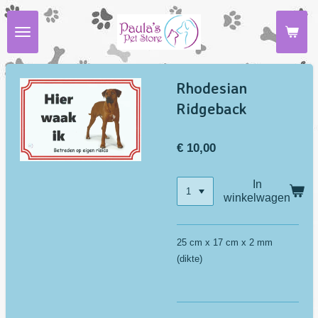
Ga
direct
naar
de
hoofdinhoud
Rhodesian
Ridgeback
€ 10,00
In
winkelwagen
25 cm x 17 cm x 2 mm
(dikte)