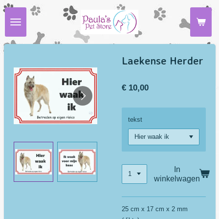
Ga
direct
naar
de
hoofdinhoud
Laekense Herder
€ 10,00
tekst
In
winkelwagen
25 cm x 17 cm x 2 mm