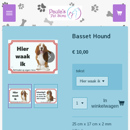
Ga
direct
naar
de
hoofdinhoud
Basset Hound
€ 10,00
tekst
In
winkelwagen
25 cm x 17 cm x 2 mm